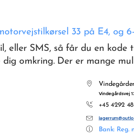
otorvejstilkørsel 33 på E4, og 6
l, eller SMS, så får du en kode t
 dig omkring. Der er mange muli
Vindegårde
Vindegårdsvej 1
+45 4292 4
lagerrum@outlo
Bank: Reg. n