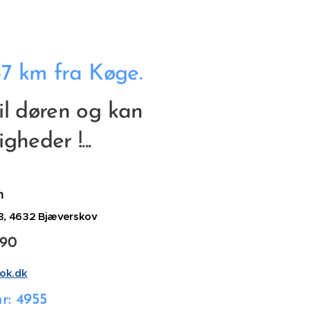
-7 km fra Køge.
il døren og kan
gheder !...🙂
n
3, 4632 Bjæverskov
890
ok.dk
r: 4955